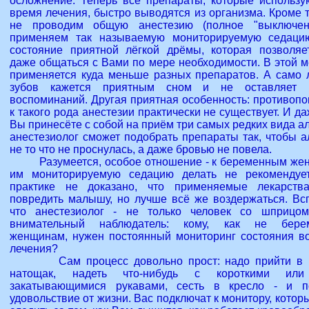
осложнение. Теперь все препараты, которые использу
время лечения, быстро выводятся из организма. Кроме т
не проводим общую анестезию (полное "выключен
применяем так называемую мониторируемую седаци
состояние приятной лёгкой дрёмы, которая позволяе
даже общаться с Вами по мере необходимости. В этой м
применяется куда меньше разных препаратов. А само 
зубов кажется приятным сном и не оставляет н
воспоминаний. Другая приятная особенность: противопо
к такого рода анестезии практически не существует. И д
Вы принесёте с собой на приём три самых редких вида а
анестезиолог сможет подобрать препараты так, чтобы а
не то что не проснулась, а даже бровью не повела.
Разумеется, особое отношение - к беременным же
им мониторируемую седацию делать не рекомендуе
практике не доказано, что применяемые лекарств
повредить малышу, но лучше всё же воздержаться. Вс
что анестезиолог - не только человек со шприцо
внимательный наблюдатель: кому, как не бере
женщинам, нужен постоянный мониторинг состояния в
лечения?
Сам процесс довольно прост: надо прийти в к
натощак, надеть что-нибудь с короткими или
закатывающимися рукавами, сесть в кресло - и п
удовольствие от жизни. Вас подключат к монитору, котор