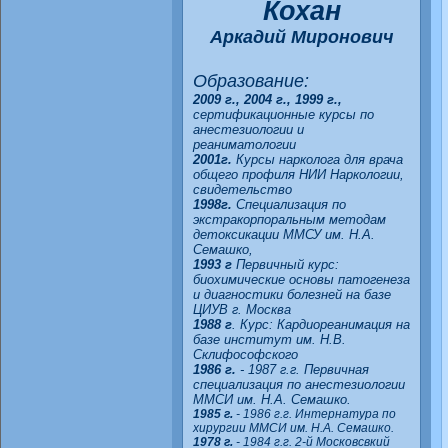
Кохан
Аркадий Миронович
Образование:
2009 г., 2004 г., 1999 г.,
сертификационные курсы по
анестезиологии и
реаниматологии
2001г.
Курсы нарколога для врача
общего профиля НИИ Наркологии,
свидетельство
1998г.
Специализация по
экстракорпоральным методам
детоксикации ММСУ им. Н.А.
Семашко,
1993 г
Первичный курс:
биохимические основы патогенеза
и диагностики болезней на базе
ЦИУВ г. Москва
1988 г
. Курс: Кардиореанимация на
базе институт им. Н.В.
Склифософского
1986 г.
- 1987 г.г. Первичная
специализация по анестезиологии
ММСИ им. Н.А. Семашко.
1985 г.
- 1986 г.г. Интернатура по
хирургии ММСИ им. Н.А. Семашко.
1978 г.
- 1984 г.г. 2-й Московсвкий