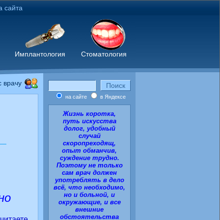
а сайта
я
Имплантология
Стоматология
 врачу
на сайте
в Яндексе
Жизнь коротка,
путь искусства
долог, удобный
случай
скоропреходящ,
опыт обманчив,
суждение трудно.
Поэтому не только
сам врач должен
употреблять в дело
всё, что необходимо,
но и больной, и
о
окружающие, и все
внешние
обстоятельства
итаете