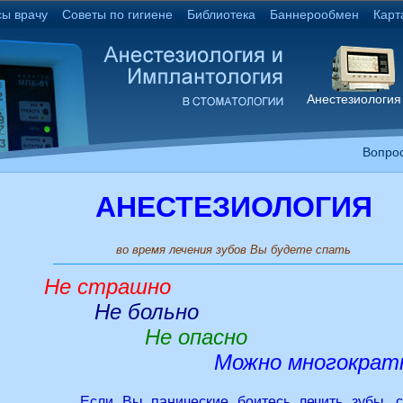
ы врачу
Советы по гигиене
Библиотека
Баннерообмен
Карт
Анестезиологи
Вопрос
АНЕСТЕЗИОЛОГИЯ
во время лечения зубов Вы будете спать
Не страшно
Не больно
Не опасно
Можно многократн
Если Вы панические боитесь лечить зубы, сч