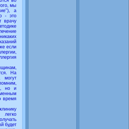
ются во
ого, мы
ие"), а
ю - это
т врачу
етодике
лечение
икаких
казаний
аже если
ллергии,
ллергия
нщинам,
тся. На
а могут
помним,
м, но и
менным
о время
линику
 легко
олучать
ый будет