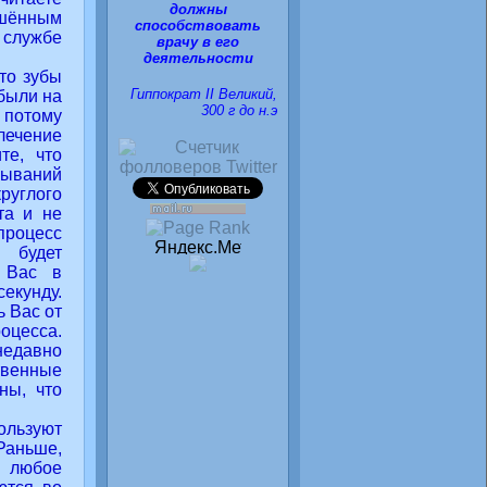
должны
ешённым
способствовать
службе
врачу в его
деятельности
о зубы
Гиппократ II Великий,
 были на
300 г до н.э
 потому
лечение
те, что
вываний
углого
та и не
процесс
 будет
т Вас в
екунду.
ь Вас от
оцесса.
недавно
твенные
ны, что
льзуют
Раньше,
и любое