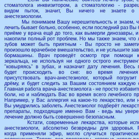
стоматолога инквизитором, а стоматологию - разр
видом пыток, значит, Вы ничего не знаете о 
анестезиологии.
Мы понимаем Вашу нерешительность и знаем, чт
лечить бывает больно, особенно, если последний раз Вы
приёме у врача ещё до того, как вымерли динозавры, и
накопили полный рот проблем. Но мы также знаем, что 
зубов может быть приятным - Вы просто не замети
произошло врачебное вмешательство, и не услышите за
бормашины. Врач проведёт осмотр при помощи кр
зеркальца, не используя ни одного острого инструмен
"ковыряясь" в зубах, и назначит дату лечения. Весь 
будет происходить во сне: во время лечения
присутствовать врач-анестезиолог, который погрузи
дрёму, и будет следить за Вашим состоянием каждую с
Главная работа врача-анестезиолога - не просто избавит
боли, но и наблюдать Вас во время всего лечебного пр
Например, у Вас аллергия на какое-то лекарство, или 
Вы умудрились заболеть. Анестезиолог подберёт лекарс
препараты, подходящие именно Вам - ведь мы увере
лечение должно быть совершенно безопасным.
Кстати, современные лекарства, которые испо
анестезиологи, абсолютно безвредны для здоровья. 
когда применяли эфир, могло случиться практическ