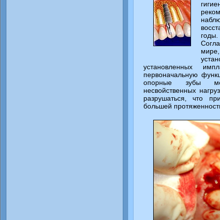
гиги
реко
наблю
восс
годы.
Согл
мире
уста
установленных имп
первоначальную функц
опорные зубы мос
несвойственных нагру
разрушаться, что пр
большей протяженност